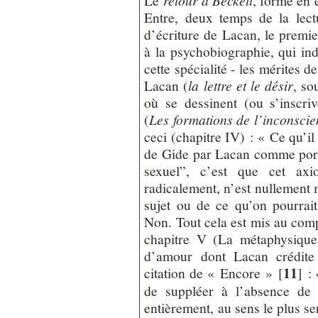
Le
retour à Beckett
, forme en e
Entre, deux temps de la lect
d’écriture de Lacan, le prem
à la psychobiographie, qui indi
cette spécialité - les mérites d
Lacan (
la lettre et le désir
, so
où se dessinent (ou s’inscriv
(
Les formations de l’inconscie
ceci (chapitre IV) : « Ce qu’il 
de Gide par Lacan comme porte
sexuel”, c’est que cet axi
radicalement, n’est nullement
sujet ou de ce qu’on pourrait
Non. Tout cela est mis au comp
chapitre V (La métaphysique
d’amour dont Lacan crédite 
11
citation de « Encore »
[
]
: 
de suppléer à l’absence de 
entièrement, au sens le plus ser