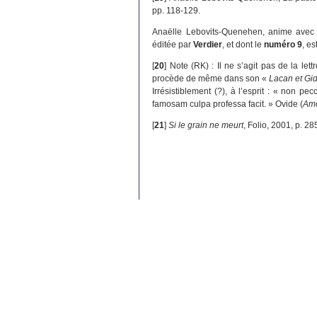
pp. 118-129.
Anaëlle Lebovits-Quenehen, anime avec
éditée par
Verdier
, et dont le
numéro 9
, e
[
20
]
Note (RK) : Il ne s’agit pas de la lett
procède de même dans son «
Lacan et Gi
Irrésistiblement (?), à l’esprit : « non 
famosam culpa professa facit. » Ovide (
Am
[
21
]
Si le grain ne meurt
, Folio, 2001, p. 28