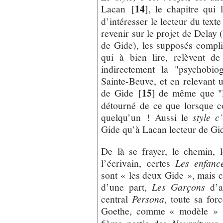
14
Lacan
[
]
, le chapitre qui 
d’intéresser le lecteur du text
revenir sur le projet de Delay (
de Gide), les supposés compl
qui à bien lire, relèvent de
indirectement la "psychobio
Sainte-Beuve, et en relevant
15
de Gide
[
]
de même que "l’
détourné de ce que lorsque co
quelqu’un ! Aussi le
style c’
Gide qu’à Lacan lecteur de Gi
De là se frayer, le chemin,
l’écrivain, certes
Les enfanc
sont « les deux Gide », mais c
d’une part,
Les Garçons
d’au
central
Persona
, toute sa for
Goethe, comme « modèle »
6ème partie des
Nourritures 