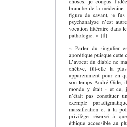
choses, je conçus l’idée
branche de la médecine - 
figure de savant, je fus
psychanalyse n’est autr
vocation littéraire dans 
1
pathologie. »
[
]
« Parler du singulier 
aporétique puisque cette ca
L’avocat du diable ne ma
chétive, fût-elle la pl
apparemment pour en qua
son temps André Gide, il
monde y était - et ce, j
n’était pas constituer 
exemple paradigmati
massification et à la po
privilège réservé à qu
éthique accessible au pl