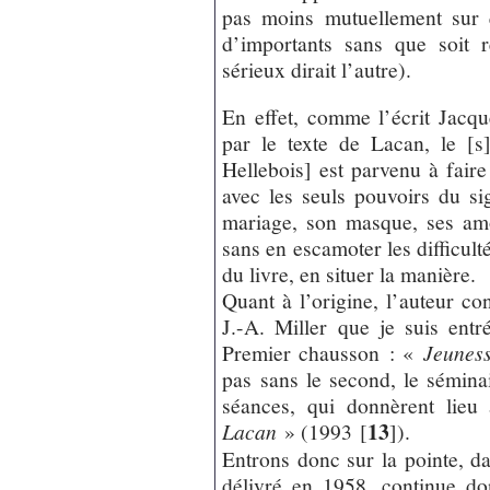
pas moins mutuellement sur q
d’importants sans que soit 
sérieux dirait l’autre).
En effet, comme l’écrit Jacq
par le texte de Lacan, le [s
Hellebois] est parvenu à fair
avec les seuls pouvoirs du si
mariage, son masque, ses amo
sans en escamoter les difficulté
du livre, en situer la manière.
Quant à l’origine, l’auteur co
J.-A. Miller que je suis ent
Premier chausson : «
Jeuness
pas sans le second, le séminai
séances, qui donnèrent lieu
13
Lacan
» (1993
[
]
).
Entrons donc sur la pointe, dan
délivré en 1958, continue d