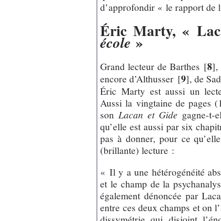
d’approfondir « le rapport de l
Éric Marty, « Lac
»
école
8
Grand lecteur de Barthes
[
]
,
9
encore d’Althusser
[
]
, de Sad
Éric Marty est aussi un lecte
Aussi la vingtaine de pages (
son
Lacan et Gide
gagne-t-el
qu’elle est aussi par six chapi
pas à donner, pour ce qu’elle 
(brillante) lecture :
« Il y a une hétérogénéité abs
et le champ de la psychanalys
également dénoncée par Lacan
entre ces deux champs et on l’
dissymétrie qui disjoint l’é