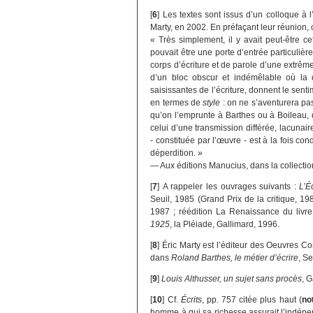
[
6
]
Les textes sont issus d’un colloque à l’
Marty, en 2002. En préfaçant leur réunion, ce
« Très simplement, il y avait peut-être ce
pouvait être une porte d’entrée particulièr
corps d’écriture et de parole d’une extrême
d’un bloc obscur et indémêlable où la d
saisissantes de l’écriture, donnent le sent
en termes de
style
: on ne s’aventurera pas 
qu’on l’emprunte à Barthes ou à Boileau, d
celui d’une transmission différée, lacunair
- constituée par l’œuvre - est à la fois c
déperdition. »
— Aux éditions Manucius, dans la collecti
[
7
]
A rappeler les ouvrages suivants :
L’É
Seuil, 1985 (Grand Prix de la critique, 19
1987 ; réédition La Renaissance du livre
1925
, la Pléiade, Gallimard, 1996.
[
8
]
Éric Marty est l’éditeur des Oeuvres Co
dans
Roland Barthes, le métier d’écrire
, Se
[
9
]
Louis Althusser, un sujet sans procès
, G
[
10
]
Cf.
Écrits
, pp. 757 citée plus haut (
no
homme à qui sa richesse assurait l’indépe