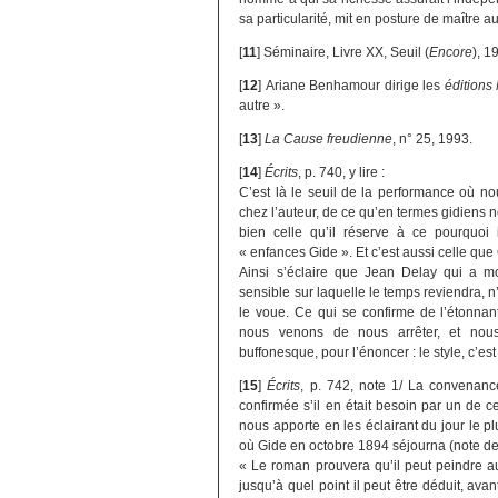
sa particularité, mit en posture de maître 
[
11
]
Séminaire, Livre XX, Seuil (
Encore
), 1
[
12
]
Ariane Benhamour dirige les
éditions
autre ».
[
13
]
La Cause freudienne
, n° 25, 1993.
[
14
]
Écrits
, p. 740, y lire :
C’est là le seuil de la performance où nou
chez l’auteur, de ce qu’en termes gidiens no
bien celle qu’il réserve à ce pourquoi 
« enfances Gide ». Et c’est aussi celle que G
Ainsi s’éclaire que Jean Delay qui a m
sensible sur laquelle le temps reviendra, n’u
le voue. Ce qui se confirme de l’étonnan
nous venons de nous arrêter, et nous
buffonesque, pour l’énoncer : le style, c’est 
[
15
]
Écrits
, p. 742, note 1/ La convenanc
confirmée s’il en était besoin par un de 
nous apporte en les éclairant du jour le plu
où Gide en octobre 1894 séjourna (note de
« Le roman prouvera qu’il peut peindre au
jusqu’à quel point il peut être déduit, ava