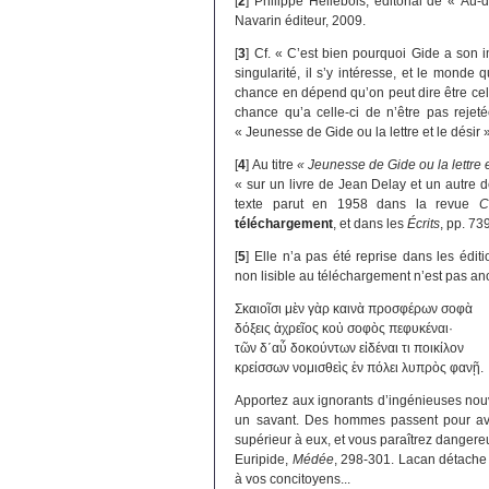
[
2
]
Philippe Hellebois, éditorial de « Au-
Navarin éditeur, 2009.
[
3
]
Cf. « C’est bien pourquoi Gide a son i
singularité, il s’y intéresse, et le monde 
chance en dépend qu’on peut dire être cell
chance qu’a celle-ci de n’être pas reje
« Jeunesse de Gide ou la lettre et le désir 
[
4
]
Au titre
« Jeunesse de Gide ou la lettre e
« sur un livre de Jean Delay et un autre 
texte parut en 1958 dans la revue
C
téléchargement
, et dans les
Écrits
, pp. 73
[
5
]
Elle n’a pas été reprise dans les édit
non lisible au téléchargement n’est pas an
Σκαιοῖσι μὲν γὰρ καινὰ προσφέρων σοφὰ
δόξεις ἀχρεῖος κοὐ σοφὸς πεφυκέναι·
τῶν δ΄αὖ δοκούντων εἰδέναι τι ποικίλον
κρείσσων νομισθεὶς ἐν πόλει λυπρὸς φανῇ.
Apportez aux ignorants d’ingénieuses nouv
un savant. Des hommes passent pour avo
supérieur à eux, et vous paraîtrez dangereux
Euripide,
Médée
, 298-301. Lacan détache 
à vos concitoyens...