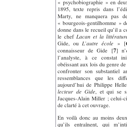
« psychobiographie » en deu
1895, texte repris dans l’éd
Marty, ne manquera pas de 
« bourgeois-gentilhomme » de
donne dans le recueil qu’il a 
le chef
Lacan et la littératur
Gide, ou
L’autre école
»
[
7
connaisseur de Gide
[
]
n’e
l’analyste, à ce constat in
obéissant aux lois du genre de
confronter son substantiel a
ressemblances que les diff
aujourd’hui de Philippe Hell
lecteur de Gide
, et qui se s
Jacques-Alain Miller ; celui-c
de clarté à cet ouvrage.
En voilà donc au moins deux
qu’ils entraînent, qui m’in