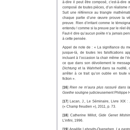
à-dire il peut être composé, c’est-à-dire œ
composé de toutes pièces, d’un réalisme no
Suit une référence au triangle mathémati
chaque partie d’une œuvre prouve la vér
preuve. Rien d’irritant comme le témoigna
entendu ! comme si la preuve par le réel ét
Faut-il dire qu’aucun poète n’a jamais p
à cette pensée.
Appel de note de : « La signifiance du me
jusque-là, de toutes les falsifications a
incluant à l’occasion la chair même de l’éc
ce que dans son dévoilement le message 
Dichtung
et la
Wahrhei
t dans sa nudité, q
arrêter à ce trait qu’on oublie en toute 
fiction ».
[
16
]
Rien ne m’aura plus rassuré dans la
Goethe
souligne judicieusement Philippe He
[
17
]
Lacan, J., Le Séminaire, Livre XIX : ..
(« Champ freudien »), 2011, p. 73.
[
18
]
Catherine Millot,
Gide Genet Mishi
L’infini, 1996.
[
19
]
Anaëlle Lebovits-Quenehen,
La pasto