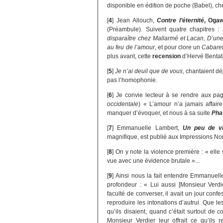
disponible en édition de poche (Babel), c
[
4
]
Jean Allouch,
Contre l’éternité
, Ogaw
(Préambule). Suivent quatre chapitres :
disparaître chez Mallarmé et Lacan, D’une
au feu de l’amour
, et pour clore un
Cabare
plus avant, cette
recension
d’Hervé Bentat
[
5
]
Je n’ai deuil que de vous
, chantaient d
pas l’homophonie.
[
6
]
Je convie lecteur à se rendre aux pag
occidentale
) « L’amour n’a jamais affair
manquer d’évoquer, et nous à sa suite
Ph
[
7
]
Emmanuelle Lambert,
Un peu de v
magnifique, est publié aux Impressions No
[
8
]
On y note la violence première : « elle
vue avec une évidence brutale »...
[
9
]
Ainsi nous la fait entendre Emmanuel
profondeur : « Lui aussi [Monsieur Verdie
faculté de converser, il avait un jour conf
reproduire les intonations d’autrui. Que l
qu’ils disaient, quand c’était surtout de 
Monsieur Verdier leur offrait ce qu’ils r