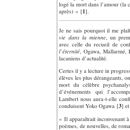
logé la mort dans l’amour (la c
1
après) »
[
]
.
Je ne sais pourquoi il me plaî
vie dans la mienne
, un pre
avec celle du recueil de co
l’éternité
, Ogawa, Mallarmé, L
lacaniens d’actualité.
Certes il y a lecture in progre
élèves les plus dérangeants, on 
mort du célèbre psychanalys
d’événements qui l’accomp
Lambert nous aura-t-elle con
3
conduisent Yoko Ogawa
[
]
et
« Il apparaîtrait inconvenant 
poèmes, de nouvelles, de roma