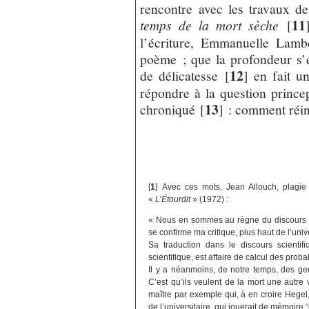
rencontre avec les travaux de
11
temps de la mort sèche
[
l’écriture, Emmanuelle Lambe
poème ; que la profondeur s’e
12
de délicatesse
[
]
en fait un
répondre à la question princ
13
chroniqué
[
]
: comment réin
[
1
]
Avec ces mots, Jean Allouch, plagie
«
L’Étourdit
» (1972) :
« Nous en sommes au règne du discours scie
se confirme ma critique, plus haut de l’uni
Sa traduction dans le discours scientifi
scientifique, est affaire de calcul des proba
Il y a néanmoins, de notre temps, des gen
C’est qu’ils veulent de la mort une autre 
maître par exemple qui, à en croire Hegel,
de l’universitaire, qui jouerait de mémoire “