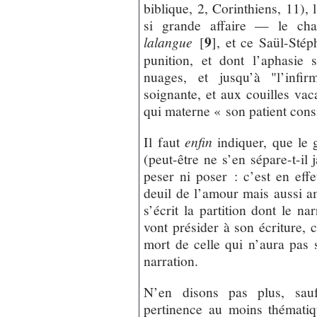
biblique, 2, Corinthiens, 11), 
si grande affaire — le cha
9
lalangue
[
]
, et ce Saül-Stép
punition, et dont l’aphasie
nuages, et jusqu’à "l’infir
soignante, et aux couilles vac
qui materne « son patient cons
Il faut
enfin
indiquer, que le g
(peut-être ne s’en sépare-t-il
peser ni poser : c’est en eff
deuil de l’amour mais aussi a
s’écrit la partition dont le n
vont présider à son écriture, ce
mort de celle qui n’aura pas 
narration.
N’en disons pas plus, sau
pertinence au moins thématiq