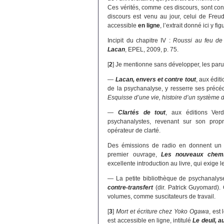
Ces vérités, comme ces discours, sont con
discours est venu au jour, celui de Freud
accessible
en ligne
, l’extrait donné ici y fi
Incipit du chapitre IV :
Roussi au feu de
Lacan
, EPEL, 2009, p. 75.
[
2
]
Je mentionne sans développer, les parut
—
Lacan, envers et contre tout
, aux édit
de la psychanalyse, y resserre ses précé
Esquisse d’une vie, histoire d’un système
—
Clartés de tout
, aux éditions Verd
psychanalystes, revenant sur son pro
opérateur de clarté.
Des émissions de radio en donnent un c
premier ouvrage,
Les nouveaux chemi
excellente introduction au livre, qui exige l
— La petite bibliothèque de psychanalyse
contre-transfert
(dir. Patrick Guyomard). 
volumes, comme suscitateurs de travail.
[
3
]
Mort et écriture chez Yoko Ogawa
, est
est accessible en ligne, intitulé
Le deuil, a