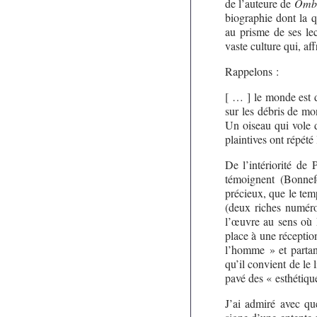
de l’auteure de
Ombr
biographie dont la 
au prisme de ses lec
vaste culture qui, af
Rappelons :
[ … ] le monde est 
sur les débris de mo
Un oiseau qui vole da
plaintives ont répété
De l’intériorité de
témoignent (Bonnef
précieux, que le te
(deux riches numéro
l’œuvre au sens où 
place à une réceptio
l’homme » et parta
qu’il convient de l
pavé des « esthétique
J’ai admiré avec qu