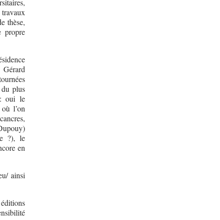
itaires,
 travaux
de thèse,
e propre
sidence
e Gérard
tournées
 du plus
: oui le
 où l’on
cancres,
 Dupouy)
e ?), le
encore en
eu/ ainsi
éditions
nsibilité