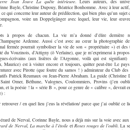
rre Jean Jouve La quête intérieure
. Leurs auteurs, des univers
rinne Bayle, Christine Dupouy, Béatrice Bonhomme. Avec à leur actif,
 ce qui concerne leur auteur de prédilection, qui bien plus qu’un sujet 
compagnon, voire un Doppelgänger avec lequel, leur vie, leur œuvr
e.
ts à propos de chacun. La vie m’a donné d’élire dernière ré
 Champagne Ardenne. Aussi c’est avec au cœur la photographie d
al fermée pourrait symboliser la vie de son « propriétaire ») et des 
té du Vouzinois, d’Attigny (ô Verlaine), que je m’exprimerai à propos
ues-écrivains (aux lisières de l’Argonne, voilà qui est signifiant) 
 Maurice) est à visiter encore et toujours, quitter peut-être Le pays
venturer avec Pirotte (que foutre du samos ! ) admirateur du Club des 
atifs Patrick Reumaux ou Jean-Pierre Abraham. La guide (Christine
: Saint Omer, Béthune, Valognes, Coulommiers, Provins (j’en oubli
n, et la poésie ! la « série B », pour ce genre de « calibre », devrait 
) :
 retrouver / en quel lieu j’eus la révélation/ parce que j’ai oublié ce li
érard de Nerval, Corinne Bayle, nous a déjà mis sur la voie avec aux 
ard de Nerval, La marche à l’étoile
et
Roses rouges de l’oubli
. La se