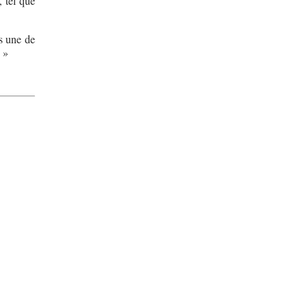
 tel que
s une de
 »