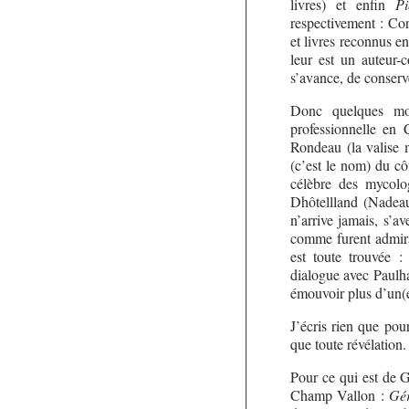
livres) et enfin
Pie
respectivement : Co
et livres reconnus en
leur est un auteur-
s’avance, de conserv
Donc quelques mo
professionnelle en
Rondeau (la valise m
(c’est le nom) du cô
célèbre des mycolog
Dhôtellland (Nadeau,
n’arrive jamais, s’a
comme furent admir
est toute trouvée 
dialogue avec Paulha
émouvoir plus d’un(e
J’écris rien que pour
que toute révélation.
Pour ce qui est de G
Champ Vallon :
Gér