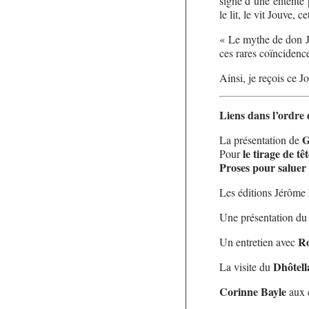
signe d’une entente 
le lit, le vit Jouve,
« Le mythe de don J
ces rares coïncidence
Ainsi, je reçois ce
Liens dans l’ordre d
G
La présentation de
le tirage de têt
Pour
Proses pour saluer
Les éditions Jérôme
Une présentation du 
Ro
Un entretien avec
Dhôtel
La visite du
Corinne Bayle
aux é