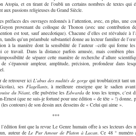
ion Atopia, et en tirant de l’oubli un certains nombres de textes qui é
nt aux passions religieuses du Grand Siècle.
es préfaces des ouvrages redonnés à l’attention, avec, en plus, une co
Guyon provenant du colloque de Thonon (avec une contribution d
ention est tout, sauf anecdotique). Chacune d’elles est réévaluée à l
in, tandis qu’un préambule substantiel donne au lecteur familier de l’œ
ion à la manière dont la sensibilité de l’auteur –celle qui forme les
ui ce travail. Dans la distance parfois amusée, mais combien plus
impossibilité de séparer cette manière de recherche d’allure scientifiq
t de s’épanouir ampleur, amplitude, précision, profondeur dans lesqu
el.
 de retrouver ici
L’abus des nudités de gorge
qui troublai(en)t tant un
Nicolas), ses
Flagellants
, à meilleure enseigne que le sadien avant
ouise du Néant
, elle pulvérise les
Edwarda
de tous les temps, c’est d
-Ernest (que ne suis-je fortuné pour une édition « de tête » !) donne, p
s (les contours) de son dessin aux desseins de « Celui qui aime ».
***
l’édition font que la revue Le Genre humain offre à ses lecteurs des 
un, auteur de
Le Pur Amour de Platon à Lacan
. Ce 48 ° numéro a