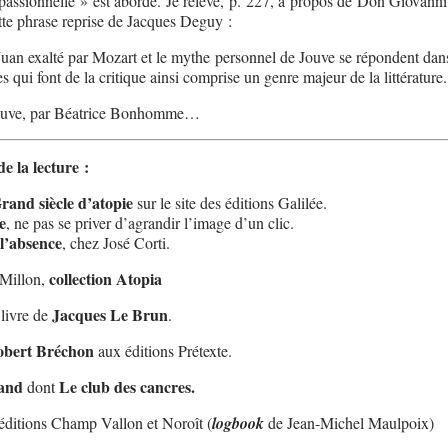
passionnelle » est abordé. Je relève, p. 227, à propos de Don Giovanni,
 cette phrase reprise de Jacques Deguy :
uan exalté par Mozart et le mythe personnel de Jouve se répondent dan
s qui font de la critique ainsi comprise un genre majeur de la littérature.
 Jouve, par Béatrice Bonhomme…
e la lecture :
rand siècle d’atopie
sur le site des éditions Galilée.
e
, ne pas se priver d’agrandir l’image d’un clic.
 l’absence
, chez José Corti.
collection Atopia
 Millon,
Jacques Le Brun
livre de
.
bert Bréchon
aux éditions Prétexte.
land
Le club des cancres.
dont
ditions Champ Vallon et Noroît (
logbook
de Jean-Michel Maulpoix)