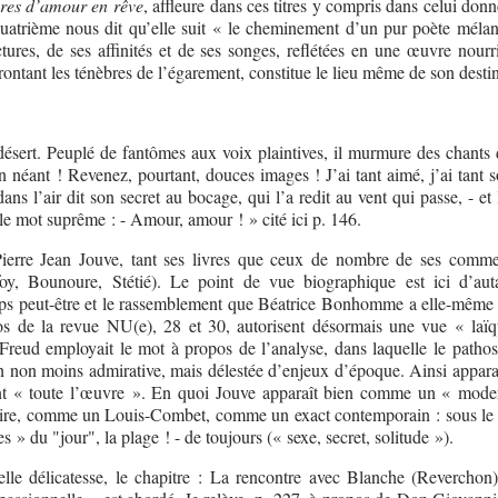
es d’amour en rêve
, affleure dans ces titres y compris dans celui donn
quatrième nous dit qu’elle suit « le cheminement d’un pur poète mélan
tures, de ses affinités et de ses songes, reflétées en une œuvre nourr
frontant les ténèbres de l’égarement, constitue le lieu même de son desti
désert. Peuplé de fantômes aux voix plaintives, il murmure des chants
n néant ! Revenez, pourtant, douces images ! J’ai tant aimé, j’ai tant s
ns l’air dit son secret au bocage, qui l’a redit au vent qui passe, - et
 le mot suprême : - Amour, amour ! » cité ici p. 146.
 Pierre Jean Jouve, tant ses livres que ceux de nombre de ses comme
oy, Bounoure, Stétié). Le point de vue biographique est ici d’aut
mps peut-être et le rassemblement que Béatrice Bonhomme a elle-même 
s de la revue NU(e), 28 et 30, autorisent désormais une vue « laï
Freud employait le mot à propos de l’analyse, dans laquelle le pathos
n non moins admirative, mais délestée d’enjeux d’époque. Ainsi apparaî
nt « toute l’œuvre ». En quoi Jouve apparaît bien comme un « mode
e lire, comme un Louis-Combet, comme un exact contemporain : sous le 
s » du "jour", la plage ! - de toujours (« sexe, secret, solitude »).
elle délicatesse, le chapitre : La rencontre avec Blanche (Reverchon