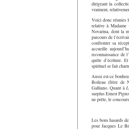
dirigeant la collect
vraiment, relativeme
Voici donc réunies l
relative à Madame 
Novarina, dont la m
parcours de l’écriva
confronter sa récept
accueille aujourd’h
reconnaissance de l’
quête d’écriture. E
spirituel se fait charn
Aussi est-ce bonheur
Boileau (frère de 
Galliano. Quant à
L
surplus Ernest Pignon
ne prête, le concour
Les bons hasards de 
pour Jacques Le Br