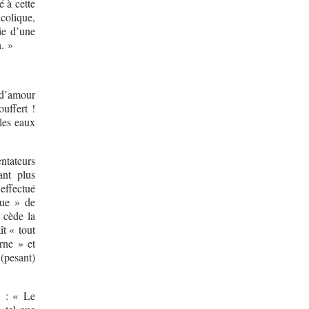
é à cette
colique,
ie d’une
n. »
 d’amour
ouffert !
 les eaux
ntateurs
ant plus
effectué
que » de
 cède la
t « tout
rne » et
(pesant)
) : « Le