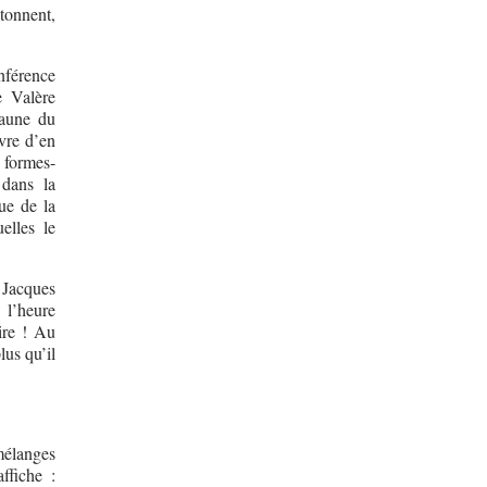
tonnent,
nférence
e Valère
’aune du
uvre d’en
 formes-
 dans la
ue de la
elles le
 Jacques
 l’heure
ire ! Au
lus qu’il
mélanges
ffiche :