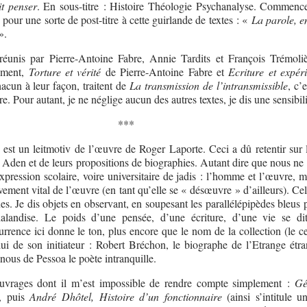
it penser
. En sous-titre : Histoire Théologie Psychanalyse. Commence
pour une sorte de post-titre à cette guirlande de textes : «
La parole, e
».
réunis par Pierre-Antoine Fabre, Annie Tardits et François Trémoli
rement,
Torture et vérité
de Pierre-Antoine Fabre et
Ecriture et expér
acun à leur façon, traitent de
La transmission de l’intransmissible
, c’e
e. Pour autant, je ne néglige aucun des autres textes, je dis une sensibili
***
est un leitmotiv de l’œuvre de Roger Laporte. Ceci a dû retentir sur l
ns Aden et de leurs propositions de biographies. Autant dire que nous n
expression scolaire, voire universitaire de jadis : l’homme et l’œuvre, 
ement vital de l’œuvre (en tant qu’elle se « désœuvre » d’ailleurs). Ce
es. Je dis objets en observant, en soupesant les parallélépipèdes bleus
chalandise. Le poids d’une pensée, d’une écriture, d’une vie se di
urrence ici donne le ton, plus encore que le nom de la collection (le c
lui de son initiateur : Robert Bréchon, le biographe de l’Etrange étra
nous de Pessoa le poète intranquille.
 ouvrages dont il m’est impossible de rendre compte simplement :
Gé
, puis
André Dhôtel, Histoire d’un fonctionnaire
(ainsi s’intitule u