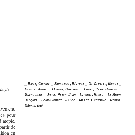
_
Bayle, Corinne
_
Bonhomme, Béatrice
_
De Certeau, Michel
_
 Bayle
Dhôtel, André
_
Dupouy, Christine
_
Fabre, Pierre-Antoine
_
Giard, Luce
_
Jouve, Pierre Jean
_
Laporte, Roger
_
Le Brun,
Jacques
_
Louis-Combet, Claude
_
Millot, Catherine
_
Nerval,
Gérard (de)
tivement.
ses pour
’atopie.
artir de
ition en