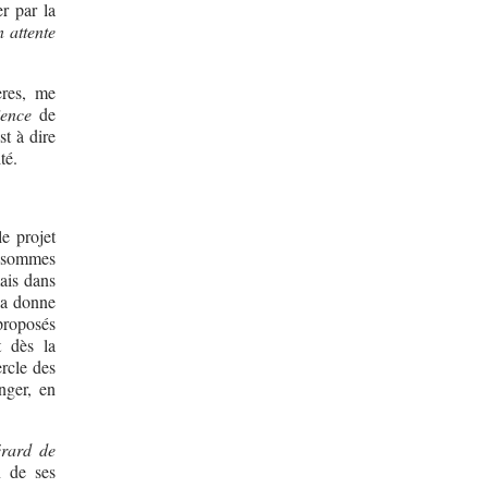
r par la
n attente
ères, me
ience
de
st à dire
té.
e projet
e sommes
mais dans
la donne
 proposés
t dès la
ercle des
nger, en
rard de
n de ses