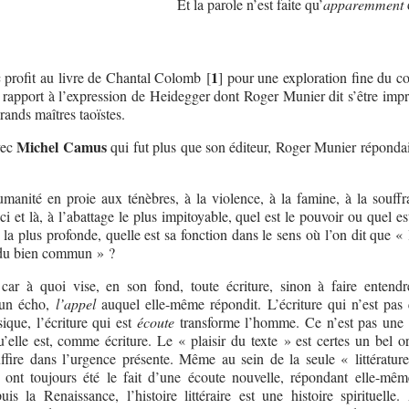
Et la parole n’est faite qu’
apparemment
1
 profit au livre de Chantal Colomb
[
]
pour une exploration fine du co
rapport à l’expression de Heidegger dont Roger Munier dit s’être im
rands maîtres taoïstes.
Michel Camus
vec
qui fut plus que son éditeur, Roger Munier répondait
anité en proie aux ténèbres, à la violence, à la famine, à la souffr
i et là, à l’abattage le plus impitoyable, quel est le pouvoir ou quel es
la plus profonde, quelle est sa fonction dans le sens où l’on dit que « 
 du bien commun » ?
 car à quoi vise, en son fond, toute écriture, sinon à faire entendr
 un écho,
l’appel
auquel elle-même répondit. L’écriture qui n’est pas
sique, l’écriture qui est
écoute
transforme l’homme. Ce n’est pas une 
qu’elle est, comme écriture. Le « plaisir du texte » est certes un bel 
ffire dans l’urgence présente. Même au sein de la seule « littérature
ont toujours été le fait d’une écoute nouvelle, répondant elle-mê
uis la Renaissance, l’histoire littéraire est une histoire spirituelle.