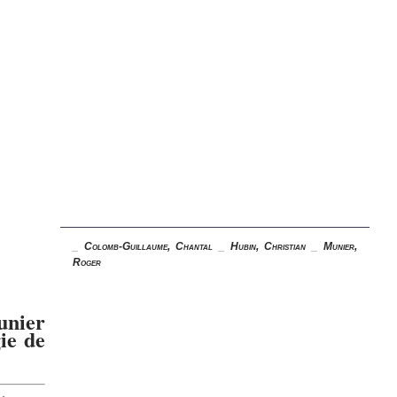
_
Colomb-Guillaume, Chantal
_
Hubin, Christian
_
Munier,
Roger
unier
ie de