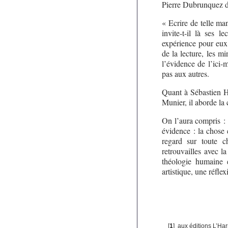
Pierre Dubrunquez d
« Ecrire de telle m
invite-t-il là ses 
expérience pour eux 
de la lecture, les mi
l’évidence de l’ici-
pas aux autres.
Quant à Sébastien H
Munier, il aborde la
On l’aura compris :
évidence : la chose
regard sur toute 
retrouvailles avec l
théologie humaine e
artistique, une réfle
[
1
]
aux éditions L’Har