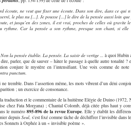
s perdants
, pp. 134-139) de celle de l’écoute :
d écoute, ne veut que fixer une écoute. Dans son dire, dans ce qui n’
 serré, le plus nu [...]. Je pousse [...] le dire de la pensée aussi loin que
oute, et jusqu’en des zones, il est vrai, proches de celles où gravite 
 rythme. Car la pensée a son rythme, presque son chant, si elle 
Non la pensée établie. La pensée. La saisir de vertige ...
à quoi Hubin a
 dire, parler, que de sauver – hâter le passage à quelle autre tonalité ? 
ration conjure le mystère en l’intensifiant. Une voix comme de note
ntra punctum.
ne tremble. Dans l’assertion même, les mots vibrent d’un déni conjoin
sparition ; un exercice de consonance.
la traduction et le commentaire de la huitième Elégie de Duino (1972,
se chez Fata Morgana) ; Chantal Colomb, déjà citée plus haut y con
895-896 de la revue Europe
ans le numéro
. Elle y établit les différe
unier depuis
Seul
, s’est fixé comme tâche de déchiffrer l’invisible dans le
les Sonnets à Orphée à un « invisible poème ».