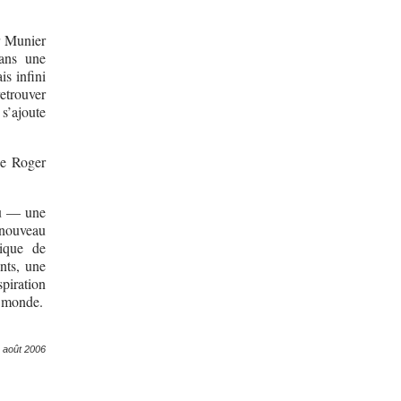
r Munier
ans une
is infini
retrouver
 s’ajoute
de Roger
au — une
 nouveau
ique de
ants, une
piration
 monde.
 août 2006