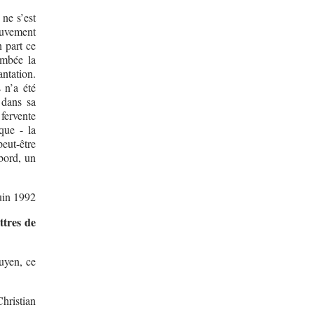
 ne s’est
ouvement
 part ce
ombée la
ntation.
 n’a été
 dans sa
fervente
ique - la
peut-être
abord, un
uin 1992
ttres de
uyen, ce
hristian