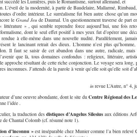
ont succédé les Lumières, puis le Romantisme, surtout allemand, et
on. L’éveil de la modernité, à partir de Baudelaire, Mallarmé, Rimbaud,
, toutes d’ordre intérieur. Le surréalisme fut bien autre chose qu’un m
encore le
Grand Jeu
de Daumal. Un questionnement traverse de part en
 littérature » , qui semble reprendre force aujourd’hui, une fois ret
rmalisme, dont le seul effet positif à mes yeux fut d’opérer une déca
rt rendue à elle-même dans une nouvelle nudité. Parallèlement, jamais
ésent le lancinant retrait des dieux. L’homme n’est plus qu’homme,
on. Il faut se saisir de cet abandon dans une autre, radicale, mais 
’avenir que là, tous domaines confondus : religieux, littéraire, artist
le approche résultant de cette riche conjonction. Le voyage sera long, 
rres inconnues. J’attends de la parole à venir qu’elle soit qu’elle soit d’
in
revue L’Autre, n° 4, j
Centre Régional des Le
uteur d’une oeuvre abondante, dont le site du
ne l’idée .
distiques d’Angelus Silesius
culier, la traduction des
aux éditions Arf
se de Chantal Colomb (cf. résumé note 1).
ion d’inconnu »
est inséparable chez Munier comme l’a bien relevé C