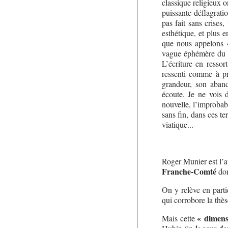
classique religieux 
puissante déflagrati
pas fait sans crises
esthétique, et plus 
que nous appelons «
vague éphémère du fo
L’écriture en resso
ressenti comme à pr
grandeur, son aband
écoute. Je ne vois d
nouvelle, l’improbab
sans fin, dans ces te
viatique...
Roger Munier est l’a
Franche-Comté
don
On y relève en parti
qui corrobore la thè
« dimens
Mais cette