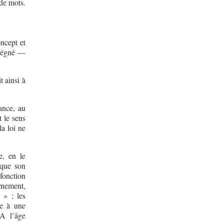
de mots.
ncept et
prégné —
 ainsi à
ance, au
t le sens
la loi ne
e, en le
 que son
fonction
ornement,
 » ; les
me à une
 A l’âge