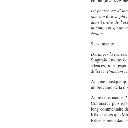
Hubin (in
le sens de
La pensée est d’abor
que son
dire
, le plus
dans l’ordre de l’éc
notamment quant au
écoute.
Sans omettre :
Déranger la pensée. 
S’agirait-il moins de
silences, une respi
différée.
Punctum co
Aucune musique qui 
un bréviaire de la di
Autre consonance ? 
Commerce puis repri
long commentaire d
Rilke : alors que M
Rilke aspirera dans 