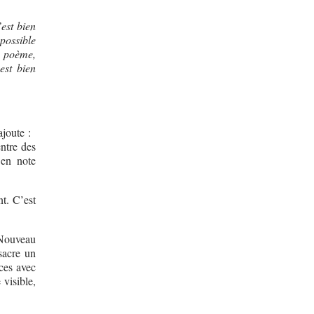
est bien
 possible
le poème,
est bien
joute :
entre des
 en note
t. C’est
 Nouveau
sacre un
nces avec
 visible,