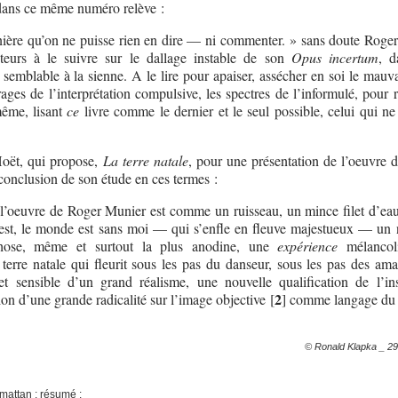
ans ce même numéro relève :
anière qu’on ne puisse rien en dire — ni commenter. » sans doute Roge
lecteurs à le suivre sur le dallage instable de son
Opus incertum
, d
semblable à la sienne. A le lire pour apaiser, assécher en soi le mauva
rages de l’interprétation compulsive, les spectres de l’informulé, pour 
même, lisant
ce
livre comme le dernier et le seul possible, celui qui ne
oët, qui propose,
La terre natale
, pour une présentation de l’oeuvre 
 conclusion de son étude en ces termes :
 l’oeuvre de Roger Munier est comme un ruisseau, un mince filet d’e
 est, le monde est sans moi — qui s’enfle en fleuve majestueux — un
chose, même et surtout la plus anodine, une
expérience
mélancol
a terre natale qui fleurit sous les pas du danseur, sous les pas des am
t sensible d’un grand réalisme, une nouvelle qualification de l’ins
2
xion d’une grande radicalité sur l’image objective
[
]
comme langage du
© Ronald Klapka _ 29
mattan ; résumé :