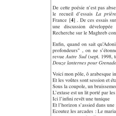
De cette poésie n’est pas abs
le recueil d’essais
La prièr
4
France
[
]
. De ces essais sur
une discussion développée 
Recherche sur le Maghreb con
Enfin, quand on sait qu’Adon
profondeurs" , on ne s’étonn
revue
Autre Sud
(sept. 1998, 
Douze lanternes pour Grenad
Voici mon pôle, ô arabesque ini
Et les voûtes sont session et é
Sous la coupole, un bruissement
L’extase est un lit porté par les
Ici l’infini revêt une tunique
Et l’horizon s’assied dans une
Ecoutez les arcades : Le mariag