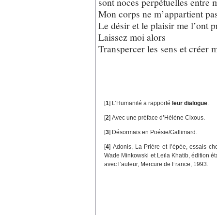
sont noces perpétuelles entre
Mon corps ne m’appartient pas
Le désir et le plaisir me l’ont p
Laissez moi alors
Transpercer les sens et créer 
[
1
]
L’Humanité a rapporté
leur dialogue
.
[
2
]
Avec une préface d’Hélène Cixous.
[
3
]
Désormais en Poésie/Gallimard.
[
4
]
Adonis, La Prière et l’épée, essais c
Wade Minkowski et Leïla Khatib, édition ét
avec l’auteur, Mercure de France, 1993.