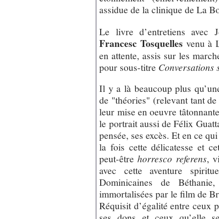
assidue de la clinique de La B
Le livre d’entretiens avec 
Francesc Tosquelles
venu à L
en attente, assis sur les march
pour sous-titre
Conversations s
Il y a là beaucoup plus qu’un
de "théories" (relevant tant de 
leur mise en oeuvre tâtonnante
le portrait aussi de Félix Guatt
pensée, ses excès. Et en ce qu
la fois cette délicatesse et 
peut-être
horresco referens
, v
avec cette aventure spiritu
Dominicaines de Béthanie, 
immortalisées par le film de B
Réquisit d’égalité entre ceux p
ses dons et ceux qu’elle s