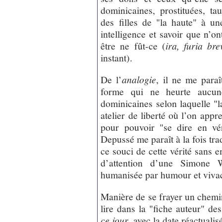
dominicaines, prostituées, ta
des filles de "la haute" à un
intelligence et savoir que n’o
être ne fût-ce (
ira, furia bre
instant).
De l’
analogie
, il ne me para
forme qui ne heurte aucune 
dominicaines selon laquelle "l
atelier de liberté où l’on appr
pour pouvoir "se dire en vér
Depussé me paraît à la fois trad
ce souci de cette vérité sans 
d’attention d’une Simone We
humanisée par humour et vivaci
Manière de se frayer un chemin 
lire dans la "fiche auteur" d
ce jour
, avec la date réactualis