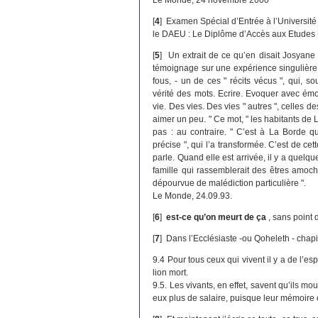
[
4
]
Examen Spécial d’Entrée à l’Université 
le DAEU : Le Diplôme d’Accès aux Etudes 
[
5
]
Un extrait de ce qu’en disait Josyan
témoignage sur une expérience singulière d
fous, - un de ces " récits vécus ", qui, s
vérité des mots. Ecrire. Evoquer avec ém
vie. Des vies. Des vies " autres ", celles des
aimer un peu. " Ce mot, " les habitants de L
pas : au contraire. " C’est à La Borde 
précise ", qui l’a transformée. C’est de cet
parle. Quand elle est arrivée, il y a quel
famille qui rassemblerait des êtres amoché
dépourvue de malédiction particulière ".
Le Monde, 24.09.93.
[
6
]
est-ce qu’on meurt de ça
, sans point 
[
7
]
Dans l’Ecclésiaste -ou Qoheleth - chapitr
9.4 Pour tous ceux qui vivent il y a de l’
lion mort.
9.5. Les vivants, en effet, savent qu’ils mou
eux plus de salaire, puisque leur mémoire 