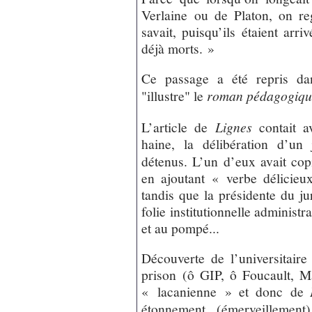
Verlaine ou de Platon, on re
savait, puisqu’ils étaient arriv
déjà morts. »
Ce passage a été repris d
"illustre" le
roman pédagogiqu
L’article de
Lignes
contait a
haine, la délibération d’u
détenus. L’un d’eux avait co
en ajoutant « verbe délicieu
tandis que la présidente du ju
folie institutionnelle adminis
et au pompé...
Découverte de l’universitaire 
prison (ô GIP, ô Foucault, M
« lacanienne » et donc de
étonnement (émerveillement)