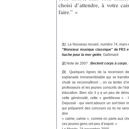
choisi d’attendre, à votre cai
faire.” »
[
1
]
Le Nouveau recueil, numéro 74, mars-m
"Monsieur musique classique" de FR3 e
hache pour la mer gelée
, Gallimard
[
2
]
Note de 2007 :
Beckett corps à corps
,
[
3
]
Quelques lignes de la recension de P
esplanade invraisemblable qui se transfor
chuté se reconnaîtront -, on va tenter d’i
professeurs et les jeunes conscrits de l’é
éducation. Bien sûr, il y a un peu de déma
cette générosité, cette « gentillesse » -
Depussé - qui vient adoucir un sort bien inc
qui préparent des concours où ils ne sero
dire
« calme, calme », comme on parle aux ch
ces jeunes gens ont peu d’espoir. »
Le Monde, 24 novembre 2000