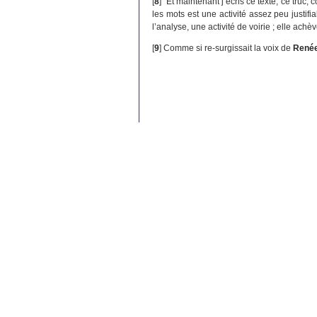
[
8
]
Et maintenant j’écris ce texte, ce truc,
les mots est une activité assez peu justifi
l’analyse, une activité de voirie ; elle achè
[
9
]
Comme si re-surgissait la voix de
René