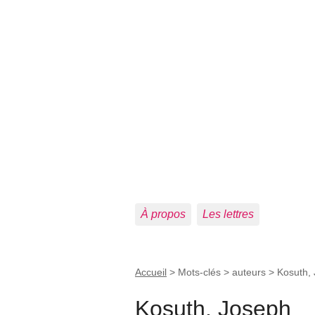
À propos
Les lettres
Accueil
> Mots-clés > auteurs >
Kosuth,
Kosuth, Joseph