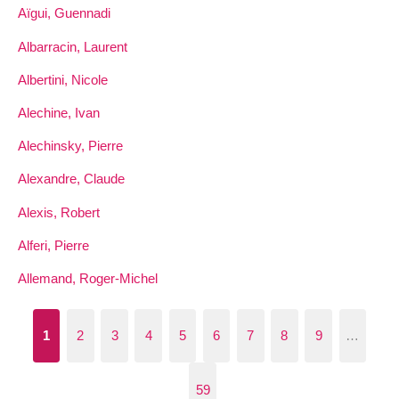
Aïgui, Guennadi
Albarracin, Laurent
Albertini, Nicole
Alechine, Ivan
Alechinsky, Pierre
Alexandre, Claude
Alexis, Robert
Alferi, Pierre
Allemand, Roger-Michel
1
2
3
4
5
6
7
8
9
…
59