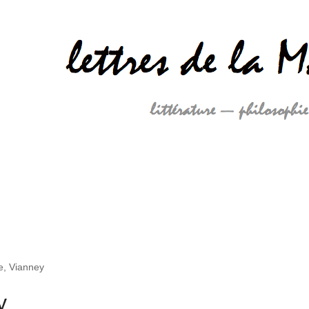
, Vianney
y