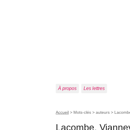
À propos
Les lettres
Accueil
> Mots-clés > auteurs >
Lacombe
Lacombe, Vianne