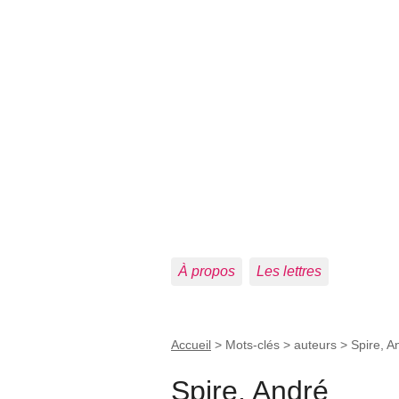
À propos
Les lettres
Accueil
> Mots-clés > auteurs >
Spire, A
Spire, André