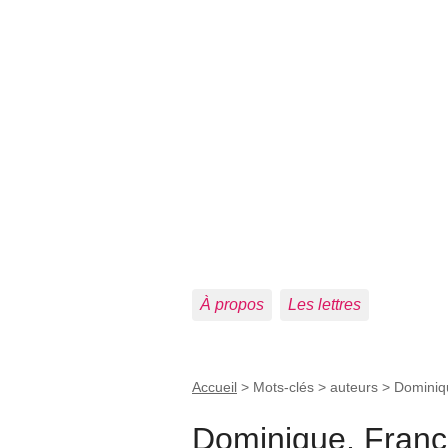
À propos
Les lettres
Accueil
> Mots-clés > auteurs >
Dominiq
Dominique, Franç