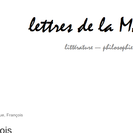
ue, François
ois