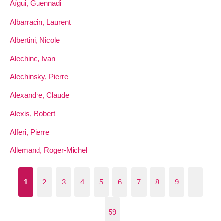
Aïgui, Guennadi
Albarracin, Laurent
Albertini, Nicole
Alechine, Ivan
Alechinsky, Pierre
Alexandre, Claude
Alexis, Robert
Alferi, Pierre
Allemand, Roger-Michel
1
2
3
4
5
6
7
8
9
…
59