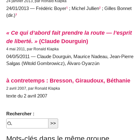
24 janvier 2013, par Ronald Klapka
24/01/2013 — Frédéric Boyer
¹
; Michel Jullien
²
; Gilles Bonnet
(dir.)
³
« Ce qui d’abord fait prendre la route — l’esprit
de liberté. »
(Claude Dourguin)
4 mai 2011, par Ronald Klapka
04/0/5/2011 — Claude Dourguin, Maurice Nadeau, Jean-Pierre
Salgas (Witold Gombrowicz), Álvaro Oyarzún
à contretemps : Bresson, Giraudoux, Béthanie
2 avril 2007, par Ronald Klapka
texte du 2 avril 2007
Rechercher :
Mots-clés dans le même groupe