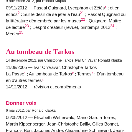
9 novembre 2012, par Ronald Klapka
09/11/2012 — Pascal Quignard, Lycophron et Zétès
¹
; et en
2
21
échos
: Sur le désir de se jeter à l’eau
; Pascal Quignard ou
22
la littérature démembrée par les muses
; Quignard, Maître
23
24
de lecture
; L’esprit créateur (revue), printemps 2012
;
25
Medea
.
Au tombeau de Tarkos
14 décembre 2012, par Christophe Tarkos, Ivar Ch’Vavar, Ronald Klapka
11/08/2005 — Ivar Ch’Vavar, Christophe Tarkos
La Passe
¹
; Au tombeau de Tarkos
²
; Termes
³
; D’un tombeau,
en d’autres termes
⁴
14/12/2012 — révision et compléments
Donner voix
6 mai 2012, par Ronald Klapka
06/05/2012 — Élisabeth Wetterwald, Mario García Torres,
Martin Kippenberger, Jean-Christophe Bailly, Gilles Bonnet,
François Bon, Jacques André, Alexandrine Schniewind, Jean-