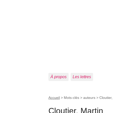
À propos
Les lettres
Accueil
> Mots-clés > auteurs >
Cloutier,
Cloutier, Martin