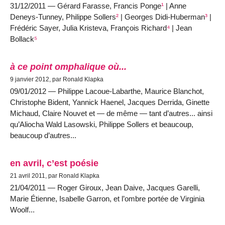
31/12/2011 — Gérard Farasse, Francis Ponge
¹
| Anne
Deneys-Tunney, Philippe Sollers
²
| Georges Didi-Huberman
³
|
Frédéric Sayer, Julia Kristeva, François Richard
⁴
| Jean
Bollack
⁵
à ce point omphalique où...
9 janvier 2012, par Ronald Klapka
09/01/2012 — Philippe Lacoue-Labarthe, Maurice Blanchot,
Christophe Bident, Yannick Haenel, Jacques Derrida, Ginette
Michaud, Claire Nouvet et — de même — tant d’autres... ainsi
qu’Aliocha Wald Lasowski, Philippe Sollers et beaucoup,
beaucoup d’autres...
en avril, c’est poésie
21 avril 2011, par Ronald Klapka
21/04/2011 — Roger Giroux, Jean Daive, Jacques Garelli,
Marie Étienne, Isabelle Garron, et l’ombre portée de Virginia
Woolf...