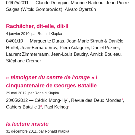
04/0/5/2011 — Claude Dourguin, Maurice Nadeau, Jean-Pierre
Salgas (Witold Gombrowicz), Álvaro Oyarzún
Rachâcher, dit-elle, dit-il
4 janvier 2010, par Ronald Klapka
04/01/10 — Marguerite Duras, Jean-Marie Straub & Danièle
Huillet, Jean-Bernard Vray, Piera Aulagnier, Daniel Pozner,
Laurent Zimmermann, Jean-Louis Baudry, Annick Bouleau,
Stéphane Crémer
« témoigner du centre de l’orage »
/
cinquantenaire de Georges Bataille
29 mai 2012, par Ronald Klapka
29/05/2012 — Cédric Mong-Hy
¹
, Revue des Deux Mondes
²
,
Cahiers Bataille 1
³
, Paol Keineg
⁴
la lecture insiste
31 décembre 2011, par Ronald Klapka