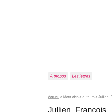
À propos
Les lettres
Accueil
> Mots-clés > auteurs >
Jullien,
Jullien, François