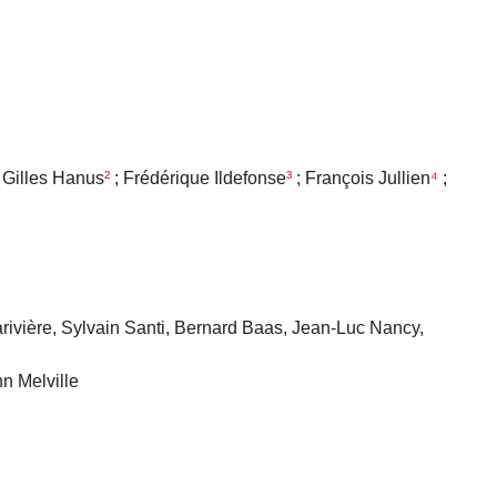
 Gilles Hanus
²
; Frédérique Ildefonse
³
; François Jullien
⁴
;
rivière, Sylvain Santi, Bernard Baas, Jean-Luc Nancy,
n Melville