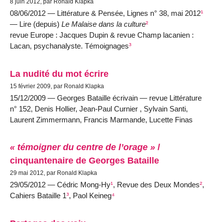
8 juin 2012, par Ronald Klapka
08/06/2012 — Littérature & Pensée, Lignes n° 38, mai 2012
¹
— Lire (depuis)
Le Malaise dans la culture
²
revue Europe : Jacques Dupin & revue Champ lacanien :
Lacan, psychanalyste. Témoignages
³
La nudité du mot écrire
15 février 2009, par Ronald Klapka
15/12/2009 — Georges Bataille écrivain — revue Littérature
n° 152, Denis Hollier, Jean-Paul Curnier , Sylvain Santi,
Laurent Zimmermann, Francis Marmande, Lucette Finas
« témoigner du centre de l’orage »
/
cinquantenaire de Georges Bataille
29 mai 2012, par Ronald Klapka
29/05/2012 — Cédric Mong-Hy
¹
, Revue des Deux Mondes
²
,
Cahiers Bataille 1
³
, Paol Keineg
⁴