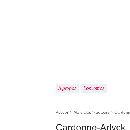
À propos
Les lettres
Accueil
> Mots-clés > auteurs >
Cardonne
Cardonne-Arlyck, 