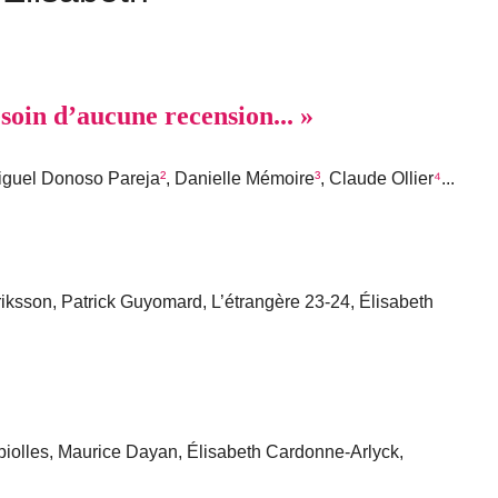
esoin d’aucune recension... »
guel Donoso Pareja
²
, Danielle Mémoire
³
, Claude Ollier
⁴
...
iksson, Patrick Guyomard, L’étrangère 23-24, Élisabeth
iolles, Maurice Dayan, Élisabeth Cardonne-Arlyck,