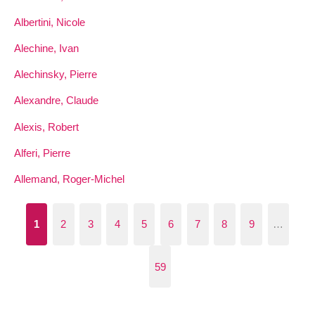
Albertini, Nicole
Alechine, Ivan
Alechinsky, Pierre
Alexandre, Claude
Alexis, Robert
Alferi, Pierre
Allemand, Roger-Michel
1
2
3
4
5
6
7
8
9
…
59