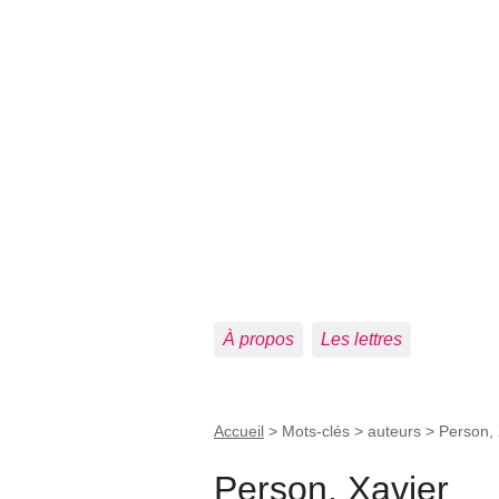
À propos
Les lettres
Accueil
> Mots-clés > auteurs >
Person, 
Person, Xavier