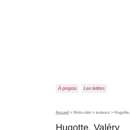
À propos
Les lettres
Accueil
> Mots-clés > auteurs >
Hugotte,
Hugotte, Valéry