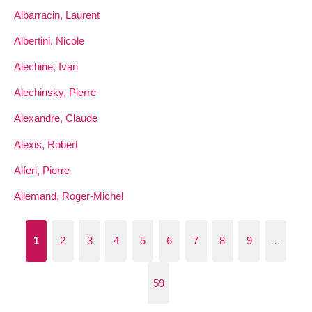
Albarracin, Laurent
Albertini, Nicole
Alechine, Ivan
Alechinsky, Pierre
Alexandre, Claude
Alexis, Robert
Alferi, Pierre
Allemand, Roger-Michel
1
2
3
4
5
6
7
8
9
…
59