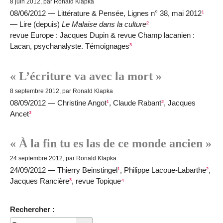
8 juin 2012, par Ronald Klapka
08/06/2012 — Littérature & Pensée, Lignes n° 38, mai 2012
¹
— Lire (depuis)
Le Malaise dans la culture
²
revue Europe : Jacques Dupin & revue Champ lacanien :
Lacan, psychanalyste. Témoignages
³
« L’écriture va avec la mort »
8 septembre 2012, par Ronald Klapka
08/09/2012 — Christine Angot
¹
, Claude Rabant
²
, Jacques
Ancet
³
« À la fin tu es las de ce monde ancien »
24 septembre 2012, par Ronald Klapka
24/09/2012 — Thierry Beinstingel
¹
, Philippe Lacoue-Labarthe
²
,
Jacques Rancière
³
, revue Topique
⁴
Rechercher :