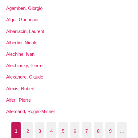
Agamben, Giorgio
Aïgui, Guennadi
Albarracin, Laurent
Albertini, Nicole
Alechine, Ivan
Alechinsky, Pierre
Alexandre, Claude
Alexis, Robert
Alferi, Pierre
Allemand, Roger-Michel
1
2
3
4
5
6
7
8
9
…