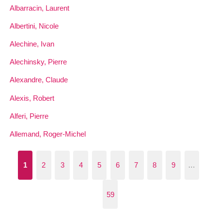
Albarracin, Laurent
Albertini, Nicole
Alechine, Ivan
Alechinsky, Pierre
Alexandre, Claude
Alexis, Robert
Alferi, Pierre
Allemand, Roger-Michel
1
2
3
4
5
6
7
8
9
…
59