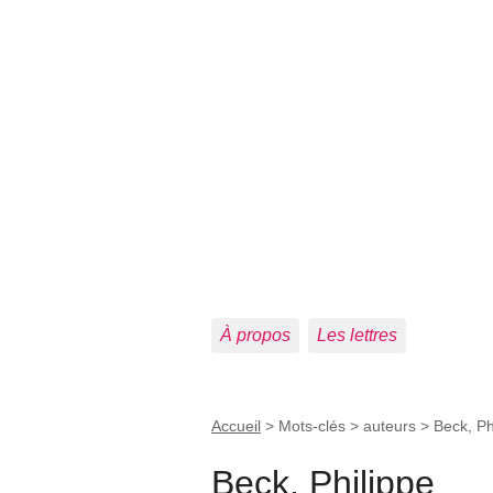
À propos
Les lettres
Accueil
> Mots-clés > auteurs >
Beck, Ph
Beck, Philippe