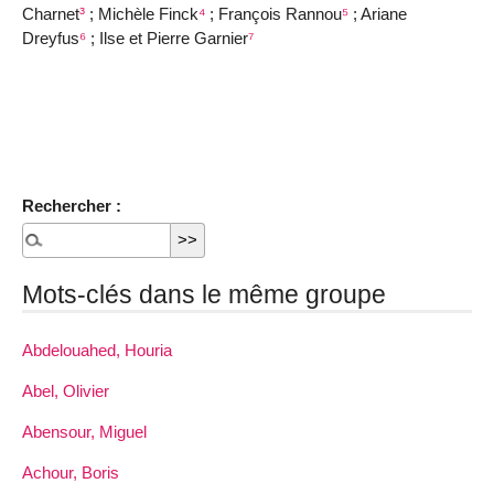
Charnet
³
; Michèle Finck
⁴
; François Rannou
⁵
; Ariane
Dreyfus
⁶
; Ilse et Pierre Garnier
⁷
Rechercher :
Mots-clés dans le même groupe
Abdelouahed, Houria
Abel, Olivier
Abensour, Miguel
Achour, Boris