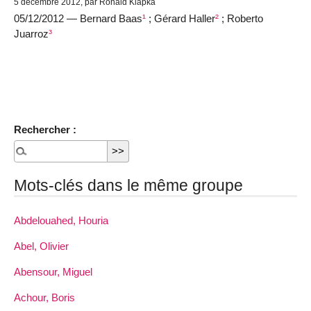
5 décembre 2012, par Ronald Klapka
05/12/2012 — Bernard Baas
¹
; Gérard Haller
²
; Roberto
Juarroz
³
Rechercher :
Mots-clés dans le même groupe
Abdelouahed, Houria
Abel, Olivier
Abensour, Miguel
Achour, Boris