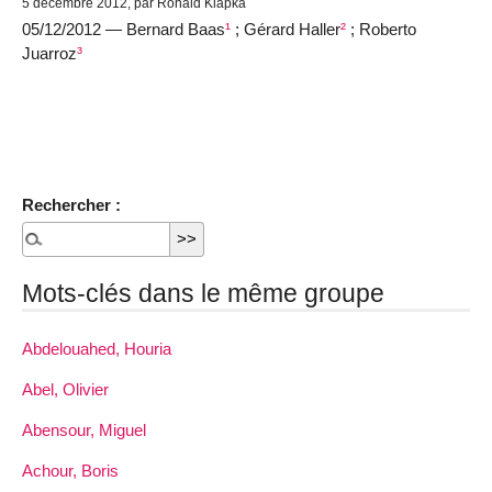
5 décembre 2012, par Ronald Klapka
05/12/2012 — Bernard Baas
¹
; Gérard Haller
²
; Roberto
Juarroz
³
Rechercher :
Mots-clés dans le même groupe
Abdelouahed, Houria
Abel, Olivier
Abensour, Miguel
Achour, Boris