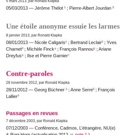
5 mars 2013, par Ronald Klapka
05/03/2013 — Jérôme Thélot
¹
; Pierre-Albert Jourdan
²
Une étoile anonyme essuie les larmes
8 janvier 2013, par Ronald Klapka
08/01/2013 — Nicole Caligaris
¹
; Bertrand Leclair
²
; Yves
Charnet
³
; Michèle Finck
⁴
; François Rannou
⁵
; Ariane
Dreyfus
⁶
; Ilse et Pierre Garnier
⁷
Contre-paroles
28 novembre 2012, par Ronald Klapka
28/11/2012 — Georg Büchner
¹
; Anne Serre
²
; François
Lallier
³
Passages en revues
7 décembre 2003, par Ronald Klapka
07/12/2003 — Conférence, Cadmos, L’étrangère, NU(e)
& Roni Horn (actualisation 2012, v.
note 1
)