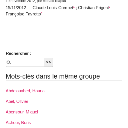
19 novembre 2012, par Ronald Klapka
19/11/2012 — Claude Louis-Combet
¹
; Christian Prigent
²
;
Françoise Favretto
³
Rechercher :
Mots-clés dans le même groupe
Abdelouahed, Houria
Abel, Olivier
Abensour, Miguel
Achour, Boris