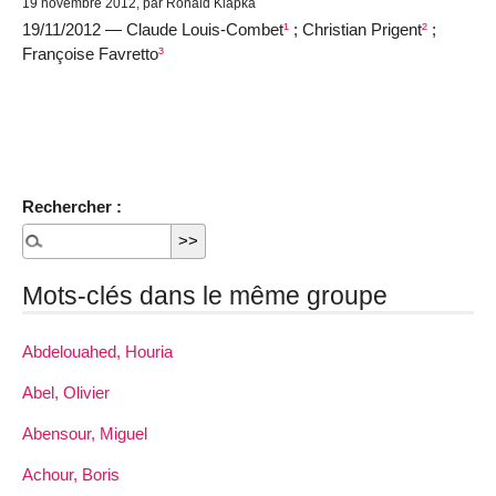
19 novembre 2012, par Ronald Klapka
19/11/2012 — Claude Louis-Combet
¹
; Christian Prigent
²
;
Françoise Favretto
³
Rechercher :
Mots-clés dans le même groupe
Abdelouahed, Houria
Abel, Olivier
Abensour, Miguel
Achour, Boris