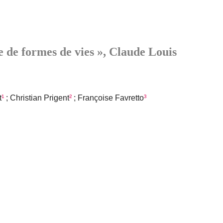
 de formes de vies », Claude Louis
t
¹
; Christian Prigent
²
; Françoise Favretto
³