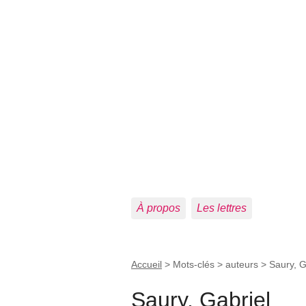
À propos
Les lettres
Accueil
> Mots-clés > auteurs >
Saury, G
Saury, Gabriel