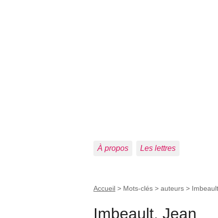
À propos
Les lettres
Accueil
> Mots-clés > auteurs >
Imbeault
Imbeault, Jean