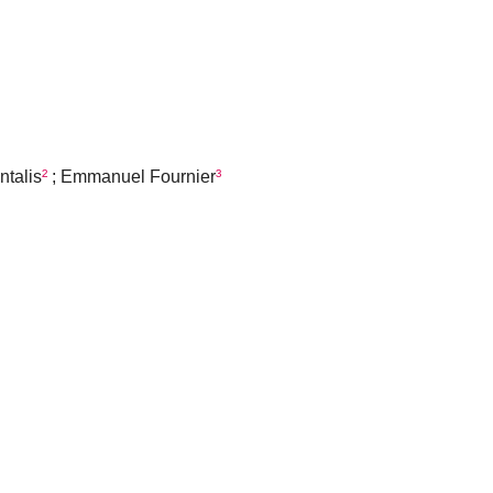
ntalis
²
; Emmanuel Fournier
³