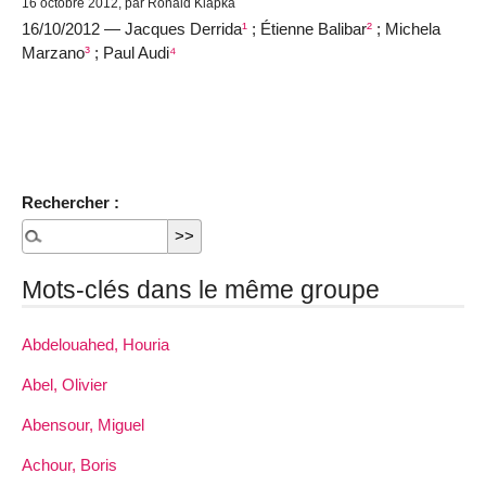
16 octobre 2012, par Ronald Klapka
16/10/2012 — Jacques Derrida
¹
; Étienne Balibar
²
; Michela
Marzano
³
; Paul Audi
⁴
Rechercher :
Mots-clés dans le même groupe
Abdelouahed, Houria
Abel, Olivier
Abensour, Miguel
Achour, Boris