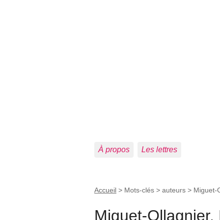
À propos
Les lettres
Accueil
> Mots-clés > auteurs >
Miguet-O
Miguet-Ollagnier,