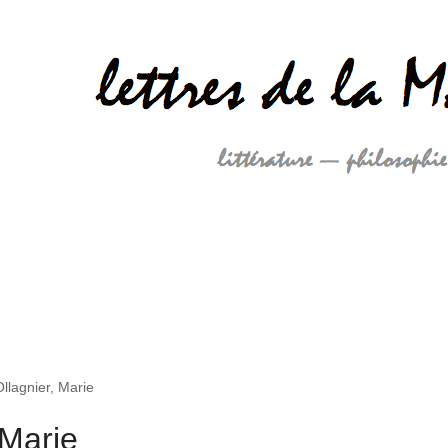
llagnier, Marie
 Marie