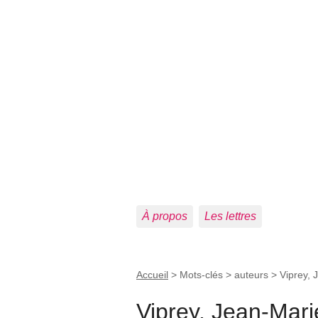
À propos
Les lettres
Accueil
> Mots-clés > auteurs >
Viprey, 
Viprey, Jean-Mari