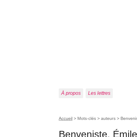
À propos
Les lettres
Accueil
> Mots-clés > auteurs >
Benvenis
Benveniste, Émil