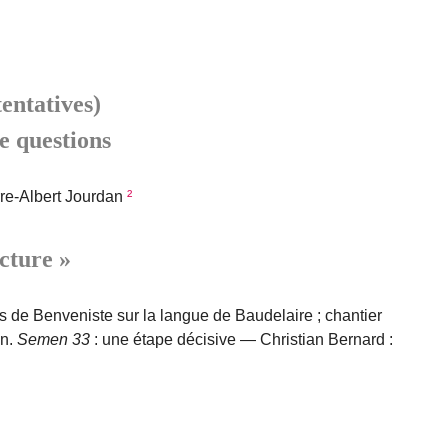
tentatives)
 questions
rre-Albert Jourdan
²
ecture »
 de Benveniste sur la langue de Baudelaire ; chantier
on.
Semen 33
: une étape décisive — Christian Bernard :