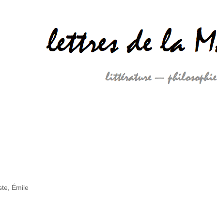
te, Émile
e