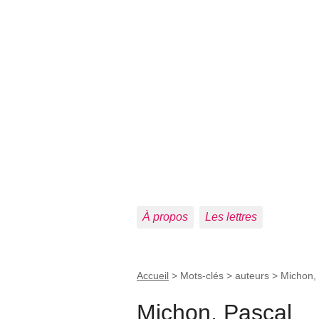
À propos
Les lettres
Accueil
> Mots-clés > auteurs >
Michon,
Michon, Pascal