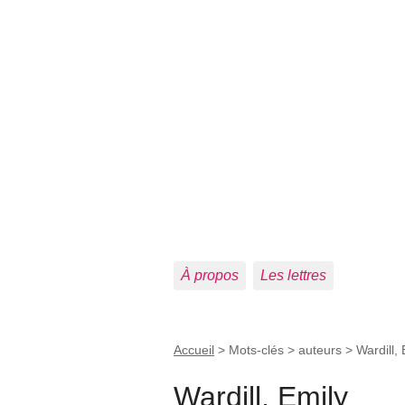
À propos
Les lettres
Accueil
> Mots-clés > auteurs >
Wardill, 
Wardill, Emily