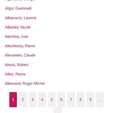
Aïgui, Guennadi
Albarracin, Laurent
Albertini, Nicole
Alechine, Ivan
Alechinsky, Pierre
Alexandre, Claude
Alexis, Robert
Alferi, Pierre
Allemand, Roger-Michel
1
2
3
4
5
6
7
8
9
…