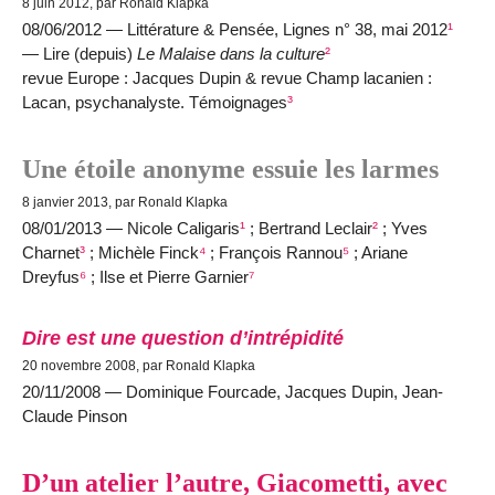
8 juin 2012, par Ronald Klapka
08/06/2012 — Littérature & Pensée, Lignes n° 38, mai 2012
¹
— Lire (depuis)
Le Malaise dans la culture
²
revue Europe : Jacques Dupin & revue Champ lacanien :
Lacan, psychanalyste. Témoignages
³
Une étoile anonyme essuie les larmes
8 janvier 2013, par Ronald Klapka
08/01/2013 — Nicole Caligaris
¹
; Bertrand Leclair
²
; Yves
Charnet
³
; Michèle Finck
⁴
; François Rannou
⁵
; Ariane
Dreyfus
⁶
; Ilse et Pierre Garnier
⁷
Dire est une question d’intrépidité
20 novembre 2008, par Ronald Klapka
20/11/2008 — Dominique Fourcade, Jacques Dupin, Jean-
Claude Pinson
D’un atelier l’autre, Giacometti, avec