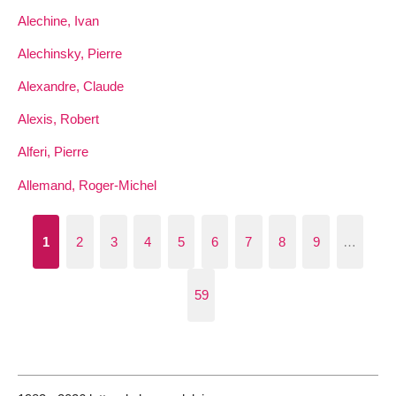
Alechine, Ivan
Alechinsky, Pierre
Alexandre, Claude
Alexis, Robert
Alferi, Pierre
Allemand, Roger-Michel
1
2
3
4
5
6
7
8
9
…
59