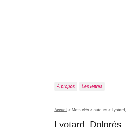
À propos
Les lettres
Accueil
> Mots-clés > auteurs >
Lyotard,
Lyotard, Dolorès