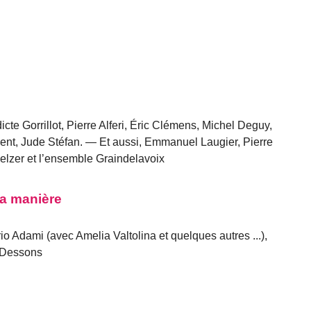
te Gorrillot, Pierre Alferi, Éric Clémens, Michel Deguy,
nt, Jude Stéfan. — Et aussi, Emmanuel Laugier, Pierre
melzer et l’ensemble Graindelavoix
 la manière
o Adami (avec Amelia Valtolina et quelques autres ...),
d Dessons