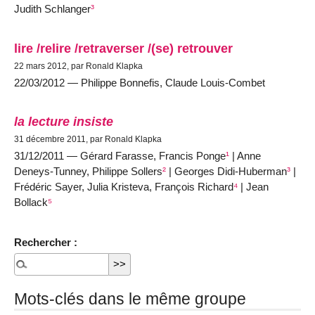
Judith Schlanger
³
lire /relire /retraverser /(se) retrouver
22 mars 2012, par Ronald Klapka
22/03/2012 — Philippe Bonnefis, Claude Louis-Combet
la lecture insiste
31 décembre 2011, par Ronald Klapka
31/12/2011 — Gérard Farasse, Francis Ponge
¹
| Anne
Deneys-Tunney, Philippe Sollers
²
| Georges Didi-Huberman
³
|
Frédéric Sayer, Julia Kristeva, François Richard
⁴
| Jean
Bollack
⁵
Rechercher :
Mots-clés dans le même groupe