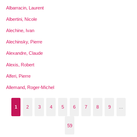
Albarracin, Laurent
Albertini, Nicole
Alechine, Ivan
Alechinsky, Pierre
Alexandre, Claude
Alexis, Robert
Alferi, Pierre
Allemand, Roger-Michel
1
2
3
4
5
6
7
8
9
…
59