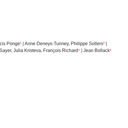
ncis Ponge
¹
| Anne Deneys-Tunney, Philippe Sollers
²
|
Sayer, Julia Kristeva, François Richard
⁴
| Jean Bollack
⁵