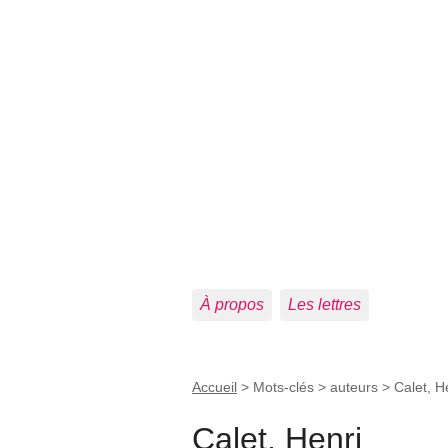
À propos
Les lettres
Accueil
> Mots-clés > auteurs >
Calet, H
Calet, Henri