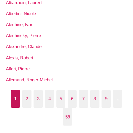
Albarracin, Laurent
Albertini, Nicole
Alechine, Ivan
Alechinsky, Pierre
Alexandre, Claude
Alexis, Robert
Alferi, Pierre
Allemand, Roger-Michel
1
2
3
4
5
6
7
8
9
…
59