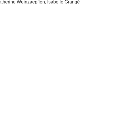
therine Weinzaepflen, Isabelle Grangé