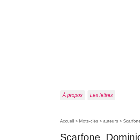
À propos
Les lettres
Accueil
> Mots-clés > auteurs >
Scarfon
Scarfone, Domini