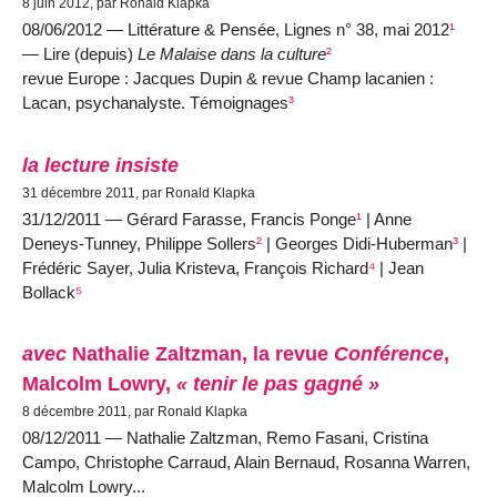
8 juin 2012, par Ronald Klapka
08/06/2012 — Littérature & Pensée, Lignes n° 38, mai 2012
¹
— Lire (depuis)
Le Malaise dans la culture
²
revue Europe : Jacques Dupin & revue Champ lacanien :
Lacan, psychanalyste. Témoignages
³
la lecture insiste
31 décembre 2011, par Ronald Klapka
31/12/2011 — Gérard Farasse, Francis Ponge
¹
| Anne
Deneys-Tunney, Philippe Sollers
²
| Georges Didi-Huberman
³
|
Frédéric Sayer, Julia Kristeva, François Richard
⁴
| Jean
Bollack
⁵
avec
Nathalie Zaltzman, la revue
Conférence
,
Malcolm Lowry,
« tenir le pas gagné »
8 décembre 2011, par Ronald Klapka
08/12/2011 — Nathalie Zaltzman, Remo Fasani, Cristina
Campo, Christophe Carraud, Alain Bernaud, Rosanna Warren,
Malcolm Lowry...