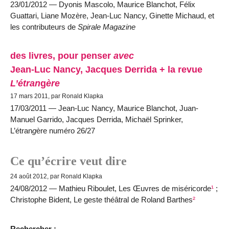
23/01/2012 — Dyonis Mascolo, Maurice Blanchot, Félix
Guattari, Liane Mozère, Jean-Luc Nancy, Ginette Michaud, et
les contributeurs de
Spirale Magazine
des livres, pour penser
avec
Jean-Luc Nancy, Jacques Derrida + la revue
L’étran
g
ère
17 mars 2011, par Ronald Klapka
17/03/2011 — Jean-Luc Nancy, Maurice Blanchot, Juan-
Manuel Garrido, Jacques Derrida, Michaël Sprinker,
L’étran
g
ère numéro 26/27
Ce qu’écrire veut dire
24 août 2012, par Ronald Klapka
24/08/2012 — Mathieu Riboulet, Les Œuvres de miséricorde
¹
;
Christophe Bident, Le geste théâtral de Roland Barthes
²
Rechercher :