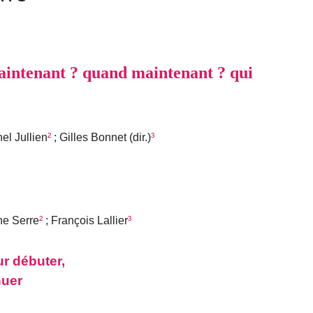
intenant ? quand maintenant ? qui
el Jullien
²
; Gilles Bonnet (dir.)
³
ne Serre
²
; François Lallier
³
r débuter,
nuer